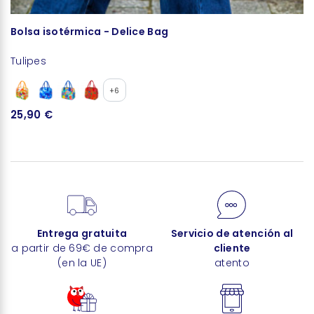
Bolsa isotérmica - Delice Bag
P
Tulipes
Tu
+6
25,90 €
1
Entrega gratuita
Servicio de atención al
a partir de 69€ de compra
cliente
(en la UE)
atento