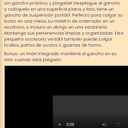
¡Un gancho práctico y plegable! Despliegue el gancho
y colóquelo en una superficie plana, y listo, tiene un
gancho de suspensión portátil. Perfecto para colgar su
bolso en una mesa, su maletín de ordenador en un
escritorio, o incluso un abrigo en una estantería.
Mantenga sus pertenencias limpias y organizadas. Este
pequeño accesorio versátil también puede colgar
toallas, paños de cocina o guantes de horno.
Bonus: un imán integrado mantiene el gancho en su
sitio cuando está plegado.