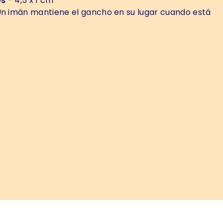
es
- 4,5 x 1 cm
n imán mantiene el gancho en su lugar cuando está