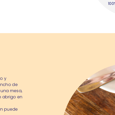
100
o y
gancho de
n una mesa,
n abrigo en
ién puede