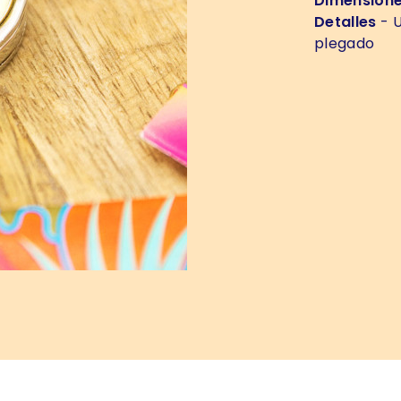
Dimension
Detalles
- U
plegado