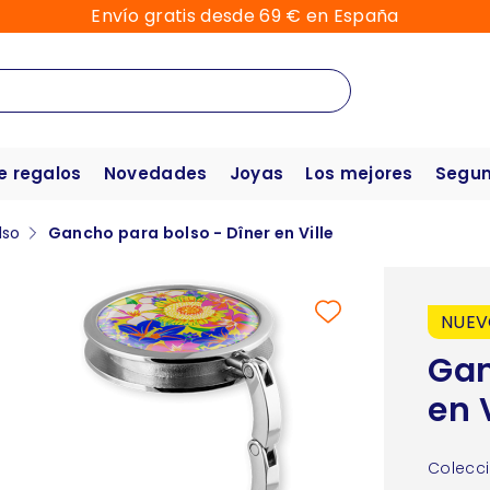
Envío gratis desde 69 € en España
e regalos
Novedades
Joyas
Los mejores
Segun
lso
Gancho para bolso - Dîner en Ville
NUE
Gan
en V
Colecci