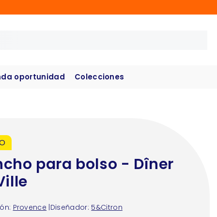
da oportunidad
Colecciones
VO
cho para bolso - Dîner
ille
ón:
Provence
|
Diseñador:
5&Citron