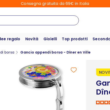
Consegna gratuita da 69€ in Italia
dee regalo
Novità
Gioielli
Top prodotti
Seconda 
di borsa
Gancio appendi borsa - Dîner en Ville
NOVI
Gan
Dîn