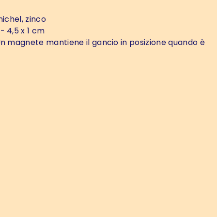
nichel, zinco
- 4,5 x 1 cm
n magnete mantiene il gancio in posizione quando è