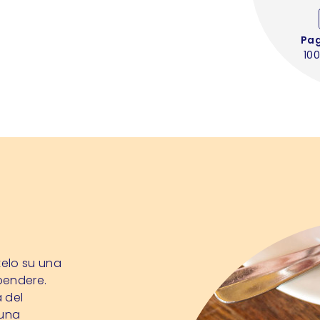
Pa
100
telo su una
pendere.
 del
 una