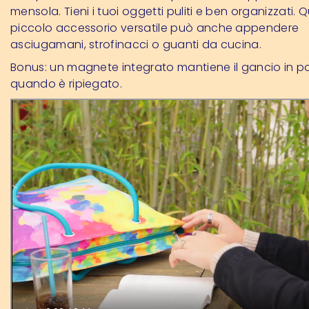
mensola. Tieni i tuoi oggetti puliti e ben organizzati. 
piccolo accessorio versatile può anche appendere
asciugamani, strofinacci o guanti da cucina.
Bonus: un magnete integrato mantiene il gancio in p
quando è ripiegato.