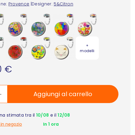
one:
Provence
|
Designer:
5&Citron
+
modelli
0 €
Aggiungi al carrello
a stimata tra il
10/08
e il
12/08
 in negozio
In 1 ora