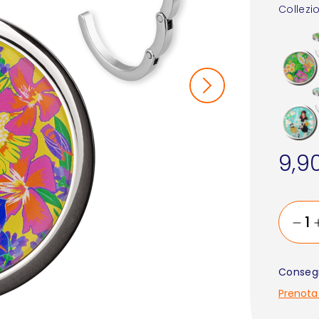
Collezi
9,9
Consegn
Prenota