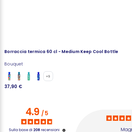
Borraccia termica 60 cl - Medium Keep Cool Bottle
B
Bouquet
B
+9
37,90 €
3
4.9
/
5
Magn
Sulla base di
208
recensioni