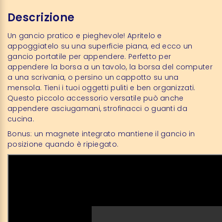
Descrizione
Un gancio pratico e pieghevole! Apritelo e
appoggiatelo su una superficie piana, ed ecco un
gancio portatile per appendere. Perfetto per
appendere la borsa a un tavolo, la borsa del computer
a una scrivania, o persino un cappotto su una
mensola. Tieni i tuoi oggetti puliti e ben organizzati.
Questo piccolo accessorio versatile può anche
appendere asciugamani, strofinacci o guanti da
cucina.
Bonus: un magnete integrato mantiene il gancio in
posizione quando è ripiegato.