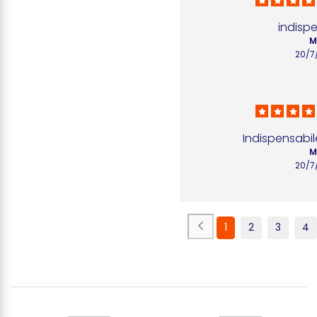
indisp
M
20/7
Indispensabi
M
20/7
1
2
3
4