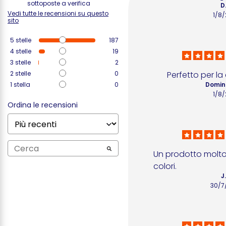
sottoposte a verifica
D
Vedi tutte le recensioni su questo
1/8
sito
5
stelle
187
4
stelle
19
3
stelle
2
2
stelle
0
Perfetto per la 
1
stella
0
Domin
1/8
Ordina le recensioni
Un prodotto molto u
colori.
J
30/7