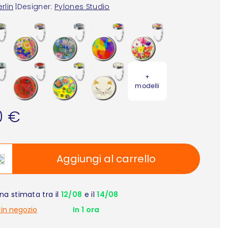
rlin
|
Designer:
Pylones Studio
+
modelli
0 €
Aggiungi al carrello
a stimata tra il
12/08
e il
14/08
 in negozio
In 1 ora