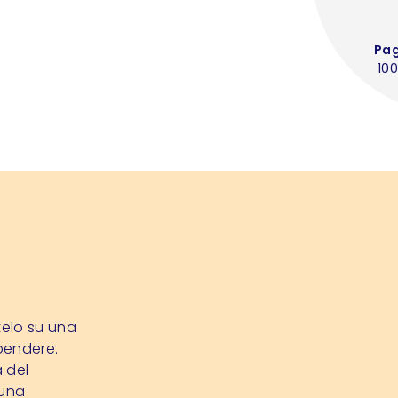
Pa
100
telo su una
pendere.
 del
 una