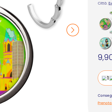
Città:
Be
9,9
Consegn
Prenota