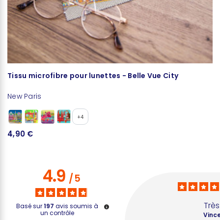
Tissu microfibre pour lunettes - Belle Vue City
Se
New Paris
N
+4
4,90 €
3
4.9
/
5
Très
Basé sur
197
avis soumis à
un contrôle
Vince