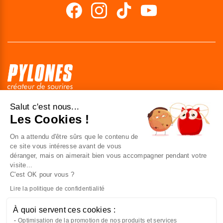
41 av. de l’agent Sarre
Salut c'est nous...
92700 Colombes
Les Cookies !
France
On a attendu d'être sûrs que le contenu de
Nous contacter
ce site vous intéresse avant de vous
déranger, mais on aimerait bien vous accompagner pendant votre
visite...
C'est OK pour vous ?
NOUS CONNAÎTRE
Lire la politique de confidentialité
NOUS REJOINDRE
À quoi servent ces cookies :
Optimisation de la promotion de nos produits et services