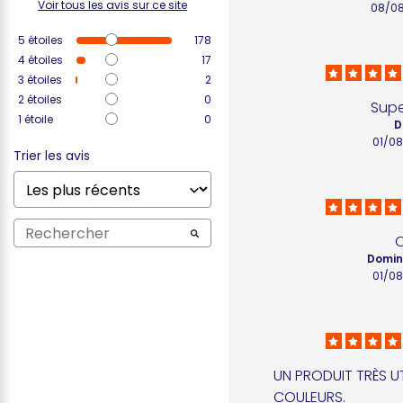
Voir tous les avis sur ce site
08/0
5
étoiles
178
4
étoiles
17
3
étoiles
2
2
étoiles
0
Sup
1
étoile
0
D
01/0
Trier les avis
Domin
01/0
UN PRODUIT TRÈS UT
COULEURS.