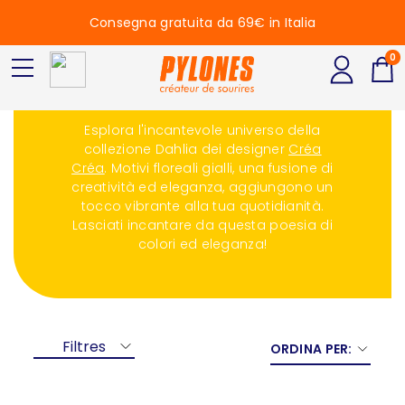
Consegna gratuita da 69€ in Italia
0
Dahlia
Esplora l'incantevole universo della
collezione Dahlia dei designer
Créa
Créa
. Motivi floreali gialli, una fusione di
creatività ed eleganza, aggiungono un
tocco vibrante alla tua quotidianità.
Lasciati incantare da questa poesia di
colori ed eleganza!
Filtres
ORDINA PER: