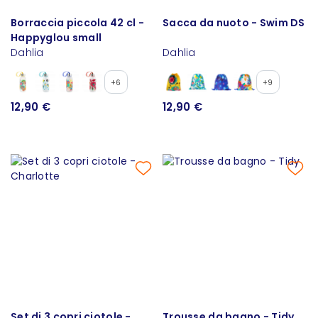
Borraccia piccola 42 cl -
Sacca da nuoto - Swim DS
Happyglou small
Dahlia
Dahlia
+6
+9
12,90 €
12,90 €
Set di 3 copri ciotole -
Trousse da bagno - Tidy