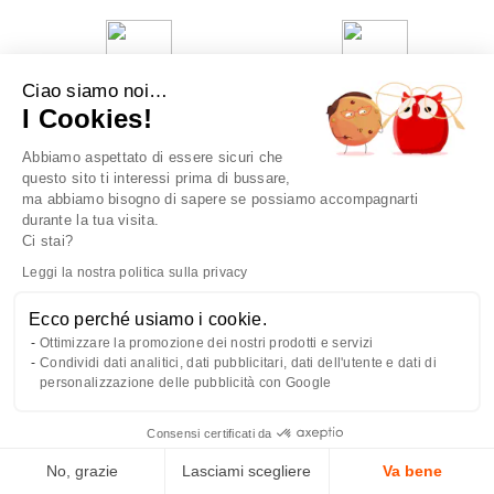
Consegna gratuita
Servizio clienti
Ciao siamo noi…
per ordini superiori a 59€
attento e accurato
I Cookies!
(Italia)
Abbiamo aspettato di essere sicuri che
questo sito ti interessi prima di bussare,
ma abbiamo bisogno di sapere se possiamo accompagnarti
durante la tua visita.
Confezione regalo
Click & Collect
Ci stai?
opzionale
Ritiro in 1 ora
Leggi la nostra politica sulla privacy
Ecco perché usiamo i cookie.
Ottimizzare la promozione dei nostri prodotti e servizi
Condividi dati analitici, dati pubblicitari, dati dell'utente e dati di
Seguici
personalizzazione delle pubblicità con Google
Consensi certificati da
No, grazie
Lasciami scegliere
Va bene