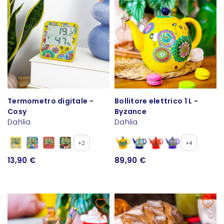
Termometro digitale -
Bollitore elettrico 1 L -
Cosy
Byzance
Dahlia
Dahlia
+2
+4
13,90 €
89,90 €