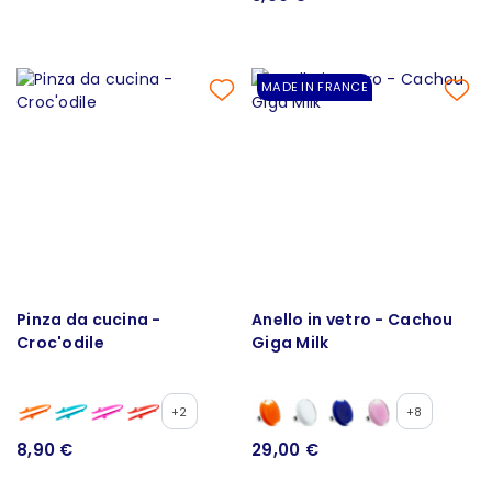
MADE IN FRANCE
Pinza da cucina -
Anello in vetro - Cachou
Croc'odile
Giga Milk
+2
+8
8,90 €
29,00 €