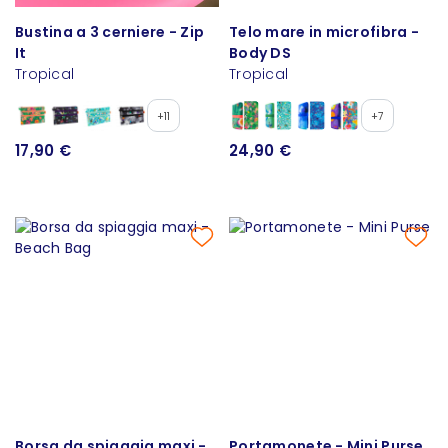
Bustina a 3 cerniere - Zip
Telo mare in microfibra -
It
Body DS
Tropical
Tropical
+11
+7
17,90 €
24,90 €
Borsa da spiaggia maxi -
Portamonete - Mini Purse