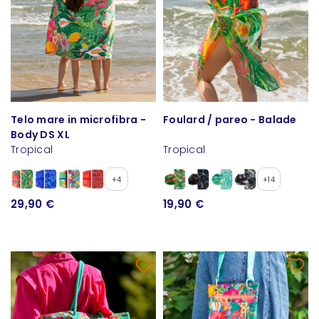
Telo mare in microfibra -
Foulard / pareo - Balade
Body DS XL
Tropical
Tropical
+4
+14
29,90 €
19,90 €