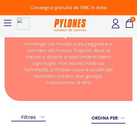
Consegna gratuita da 69€ in Italia
0
Tropical
Immergiti nel mondo lussureggiante e
colorato del motivo Tropical, dove la
natura si diverte a nascondersi dietro
ogni foglia. Fiori esotici, hibiscus
fiammanti, orchidee vivaci e uccelli del
paradiso creano una giungla
traboccante di vita!
Filtres
ORDINA PER: