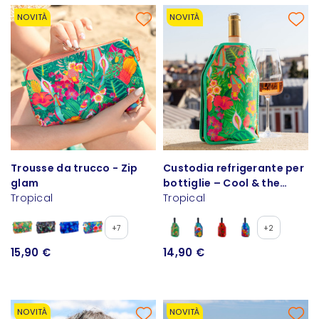
NOVITÀ
NOVITÀ
Trousse da trucco - Zip
Custodia refrigerante per
glam
bottiglie – Cool & the
Tropical
glace
Tropical
+7
+2
15,90 €
14,90 €
NOVITÀ
NOVITÀ