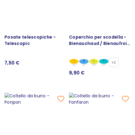
Posate telescopiche -
Coperchio per scodella -
Telescopic
Bienauchaud / Bienaufroid
XXL 19,5 cm
7,50 €
+2
9,90 €