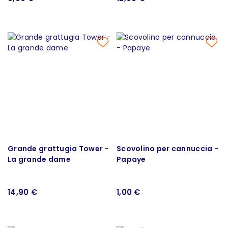
Grande grattugia Tower -
Scovolino per cannuccia -
La grande dame
Papaye
14,90 €
1,00 €