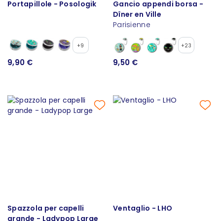
Portapillole - Posologik
Gancio appendi borsa -
Dîner en Ville
Parisienne
+9
+23
9,90 €
9,50 €
Spazzola per capelli
Ventaglio - LHO
grande - Ladypop Large