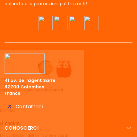
colorate e le promozioni più frizzanti!
Ciao siamo noi…
I Cookies!
Abbiamo aspettato di essere sicuri che
41 av. de l’agent Sarre
questo sito ti interessi prima di bussare,
92700 Colombes
ma abbiamo bisogno di sapere se possiamo accompagnarti
France
durante la tua visita.
Ci stai?
Contattaci
Leggi la nostra politica sulla privacy
Ecco perché usiamo i cookie.
CONOSCERCI
Ottimizzare la promozione dei nostri prodotti e servizi
Condividi dati analitici, dati pubblicitari, dati dell'utente e dati di