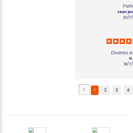
Perf
Jean ja
20/7
Diverso e
H.
18/7
1
2
3
4