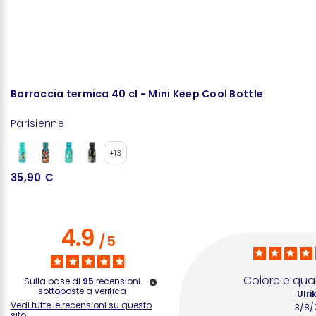
Borraccia termica 40 cl - Mini Keep Cool Bottle
B
Parisienne
P
+13
35,90 €
1
4.9
/
5
Colore e qual
Sulla base di
95
recensioni
sottoposte a verifica
Ulri
Vedi tutte le recensioni su questo
3/8/
sito