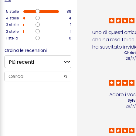
5
stelle
89
4
stelle
4
3
stelle
1
2
stelle
1
Uno di questi artic
1
stella
0
che ha reso felice 
ha suscitato invidi
Ordina le recensioni
Christ
29/7
Adoro i vost
Sylv
28/7