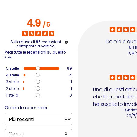
4.9
/
5
Colore e qual
Sulla base di
95
recensioni
sottoposte a verifica
Ulri
Vedi tutte le recensioni su questo
3/8/
sito
5
stelle
89
4
stelle
4
3
stelle
1
2
stelle
1
Uno di questi artic
1
stella
0
che ha reso felice 
ha suscitato invidi
Ordina le recensioni
Christ
29/7