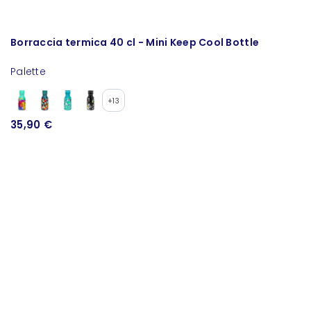
Borraccia termica 40 cl - Mini Keep Cool Bottle
B
Palette
Pa
+13
35,90 €
1