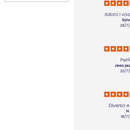
Adoro i vost
Sylv
28/7
Perf
Jean ja
20/7
Diverso e
H.
18/7