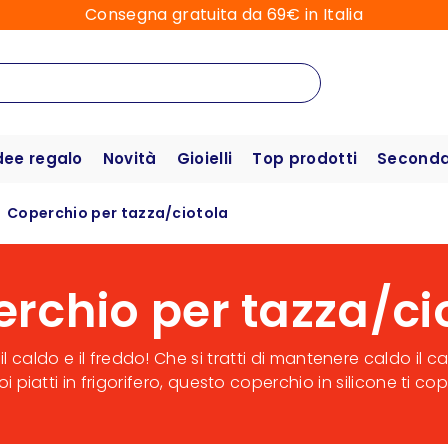
Consegna gratuita da 69€ in Italia
dee regalo
Novità
Gioielli
Top prodotti
Seconda 
Coperchio per tazza/ciotola
rchio per tazza/ci
l caldo e il freddo! Che si tratti di mantenere caldo il ca
oi piatti in frigorifero, questo coperchio in silicone ti cop