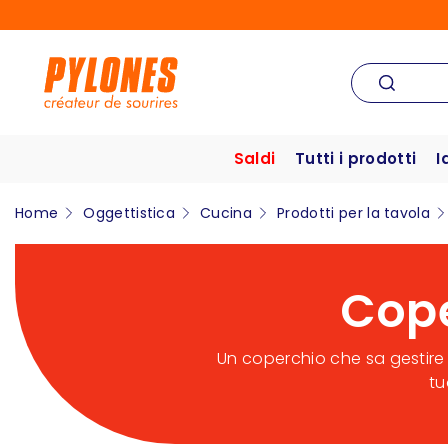
Saldi
Tutti i prodotti
I
Home
Oggettistica
Cucina
Prodotti per la tavola
Cope
Un coperchio che sa gestire i
tu