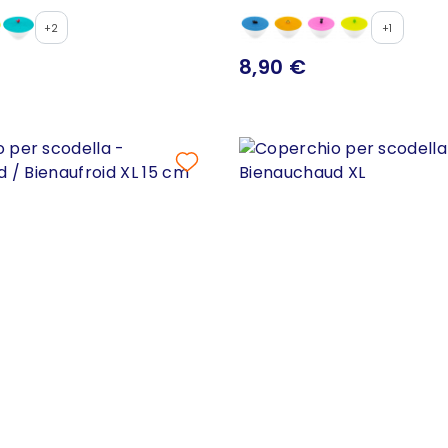
+2
+1
8,90 €