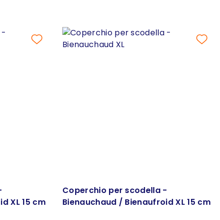
-
Coperchio per scodella -
id XL 15 cm
Bienauchaud / Bienaufroid XL 15 cm