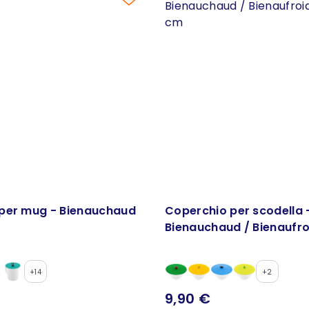
per mug - Bienauchaud
Coperchio per scodella 
Bienauchaud / Bienaufro
cm
+14
+2
9,90 €