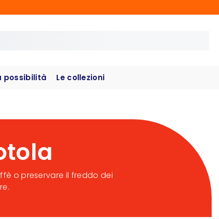
possibilità
Le collezioni
otola
ffè o preservare il freddo dei
re.