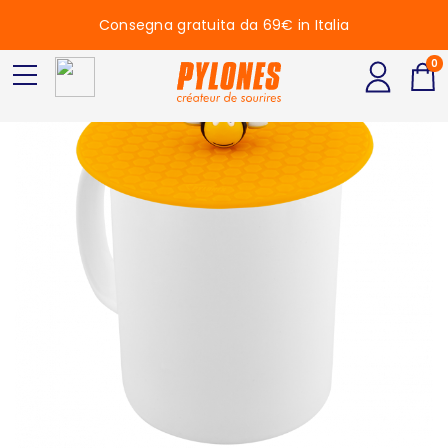
Consegna gratuita da 69€ in Italia
0