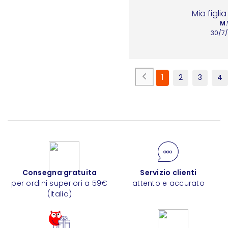
Mia figli
M.
30/7
1
2
3
4
Consegna gratuita
Servizio clienti
per ordini superiori a 59€
attento e accurato
(Italia)