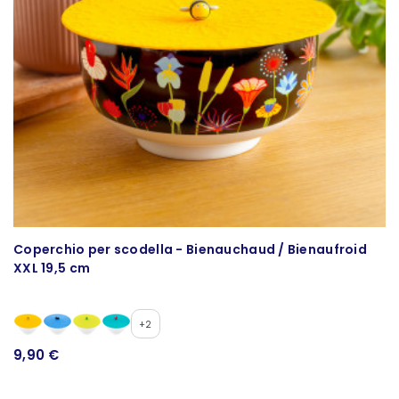
Coperchio per scodella - Bienauchaud / Bienaufroid
C
XXL 19,5 cm
1
+2
9,90 €
8