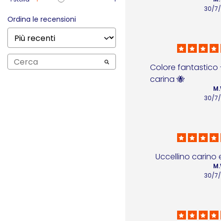
30/7
Ordina le recensioni
Colore fantastico
carina 🐝
M.
30/7
Uccellino carino e
M.
30/7