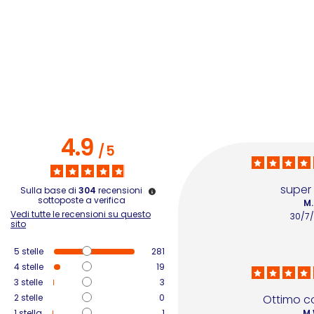
4.9
/
5
super
Sulla base di
304
recensioni
sottoposte a verifica
M.
Vedi tutte le recensioni su questo
30/7
sito
5
stelle
281
4
stelle
19
3
stelle
3
2
stelle
0
Ottimo c
1
stella
1
M.