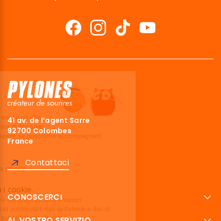
Ciao siamo noi…
I Cookies!
Abbiamo aspettato di essere sicuri che
41 av. de l’agent Sarre
questo sito ti interessi prima di bussare,
92700 Colombes
ma abbiamo bisogno di sapere se possiamo accompagnarti
France
durante la tua visita.
Ci stai?
Contattaci
Leggi la nostra politica sulla privacy
Ecco perché usiamo i cookie.
CONOSCERCI
Ottimizzare la promozione dei nostri prodotti e servizi
Condividi dati analitici, dati pubblicitari, dati dell'utente e dati di
personalizzazione delle pubblicità con Google
AL VOSTRO SERVIZIO