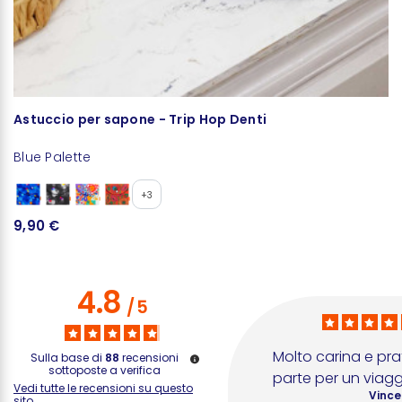
Astuccio per sapone - Trip Hop Denti
P
Blue Palette
U
1
+3
9,90 €
4.8
/
5
Molto carina e pra
Sulla base di
88
recensioni
sottoposte a verifica
parte per un viag
Vedi tutte le recensioni su questo
Vince
sito