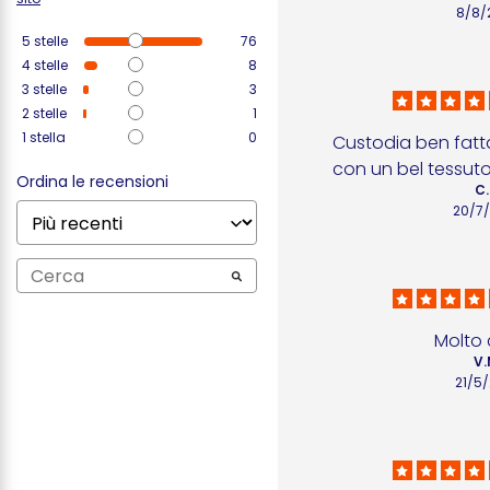
8/8/
5
stelle
76
4
stelle
8
3
stelle
3
2
stelle
1
1
stella
0
Custodia ben fatta 
con un bel tessut
Ordina le recensioni
C.
20/7
Molto 
V.
21/5