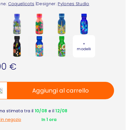
one:
Coquelicots
|
Designer:
Pylones Studio
+
modelli
90 €
Aggiungi al carrello
a stimata tra il
10/08
e il
12/08
 in negozio
In 1 ora