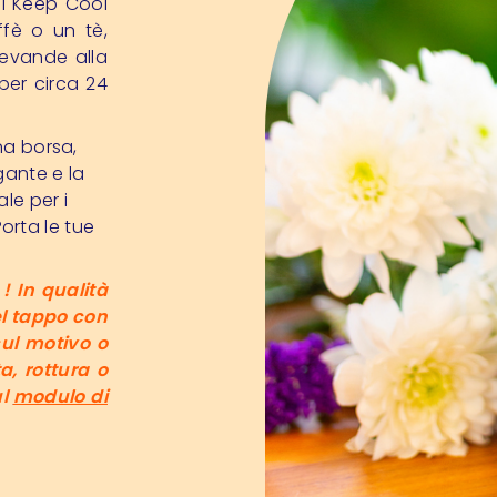
i Keep Cool
ffè o un tè,
bevande alla
per circa 24
una borsa,
gante e la
le per i
 Porta le tue
! In qualità
el tappo con
ul motivo o
a, rottura o
ul
modulo di