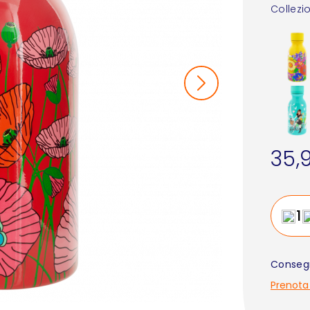
Collezi
35,
Consegn
Prenota