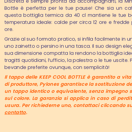
Discreta e sempre pronta ad accompagnarti, la Min
Bottle è perfetta per le tue pause! Che sia un ca
questa bottiglia termica da 40 cl mantiene le tue 
temperatura ideale: calde per circa 12 ore e fredde 
ore.
Grazie al suo formato pratico, si infila facilmente in 
uno zainetto o persino in una tasca. Il suo design ele
sua dimensione compatta la rendono la bottiglia idea
tragitti quotidiani, l’ufficio, la palestra o le tue uscite.
bevande preferite ovunque, con semplicità!
Il tappo delle KEEP COOL BOTTLE è garantito a vita 
di produttore, Pylones garantisce la sostituzione d
un tappo identico o equivalente, senza impegno s
sul colore. La garanzia si applica in caso di perdit
usura. Per richiederne uno, contattaci cliccando s
contatto
.