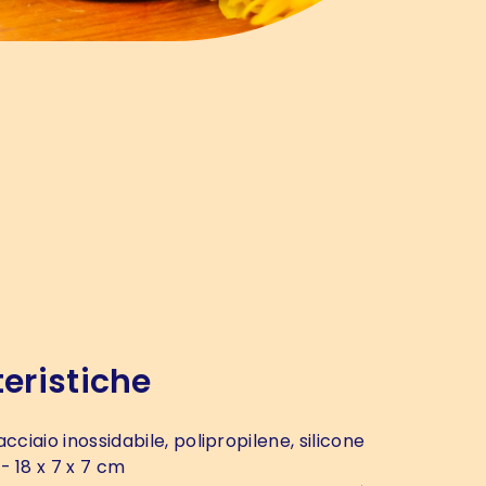
eristiche
acciaio inossidabile, polipropilene, silicone
- 18 x 7 x 7 cm