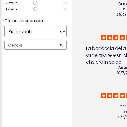
2
stelle
0
Bu
1
stella
0
C.
25/7/
Ordina le recensioni
La borraccia della 
dimensione e un d
che era in saldo!
Angi
18/7/
***
U.
13/7/