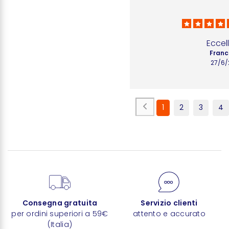
Eccel
Franc
27/6/
1
2
3
4
Consegna gratuita
Servizio clienti
per ordini superiori a 59€
attento e accurato
(Italia)