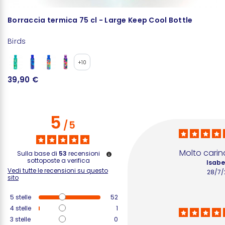
Borraccia termica 75 cl - Large Keep Cool Bottle
B
Birds
Bi
+10
39,90 €
1
5
/
5
Molto carin
Sulla base di
53
recensioni
sottoposte a verifica
Isabel
Vedi tutte le recensioni su questo
28/7/
sito
5
stelle
52
4
stelle
1
3
stelle
0