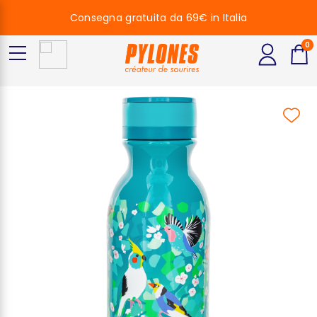
Consegna gratuita da 69€ in Italia
0