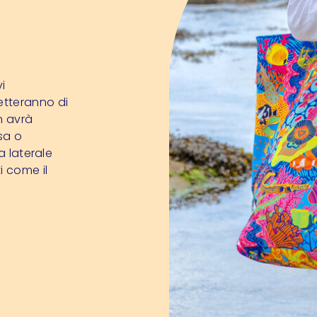
i
tteranno di
n avrà
sa o
a laterale
i come il