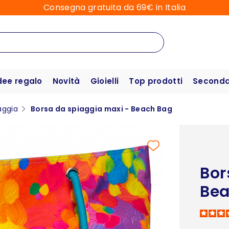
Consegna gratuita da 69€ in Italia
dee regalo
Novità
Gioielli
Top prodotti
Seconda 
aggia
Borsa da spiaggia maxi - Beach Bag
Bor
Bea