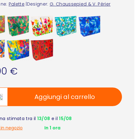
one:
Palette
|
Designer:
G. Chaussepied & V. Périer
90 €
Aggiungi al carrello
a stimata tra il
13/08
e il
15/08
 in negozio
In 1 ora