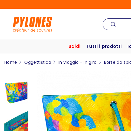
Saldi
Tutti i prodotti
I
Home
Oggettistica
In viaggio - In giro
Borse da spi