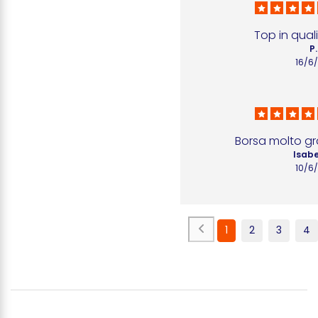
Top in qual
P.
16/6
Borsa molto gr
Isabe
10/6
1
2
3
4