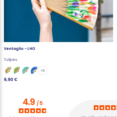
Ventaglio - LHO
T
Tulipes
Tu
+16
9,90 €
2
4.9
/
5