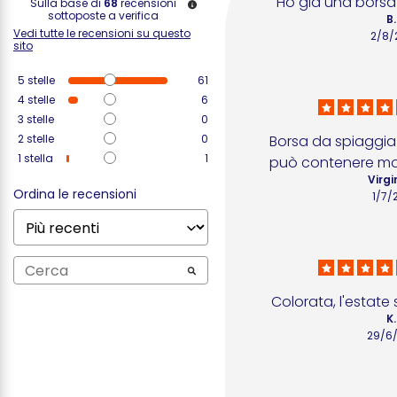
Ho già una borsa 
Sulla base di
68
recensioni
sottoposte a verifica
B.
Vedi tutte le recensioni su questo
2/8/
sito
5
stelle
61
4
stelle
6
3
stelle
0
2
stelle
0
Borsa da spiaggia
1
stella
1
può contenere molt
Virgi
Ordina le recensioni
1/7/
Colorata, l'estate
K.
29/6