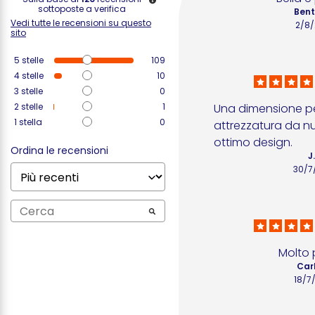
sottoposte a verifica
Bent
Vedi tutte le recensioni su questo
2/8
sito
5
stelle
109
4
stelle
10
3
stelle
0
2
stelle
1
Una dimensione per
1
stella
0
attrezzatura da n
ottimo design.
Ordina le recensioni
J
30/7
Molto 
Car
18/7