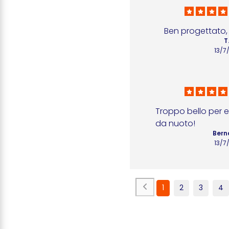
Ben progettato,
T
13/7
Troppo bello per e
da nuoto!
Bern
13/7
1
2
3
4