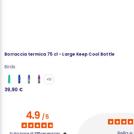
Borraccia termica 75 cl - Large Keep Cool Bottle
T
Birds
Bi
+10
39,90 €
2
4.9
/
5
Bella e
Sulla base di
120
recensioni