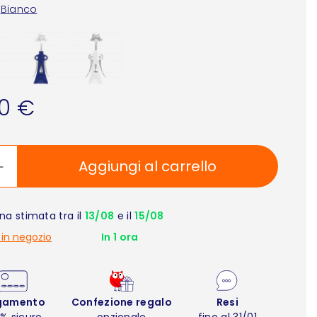
Bianco
90 €
Aggiungi al carrello
a stimata tra il
13/08
e il
15/08
 in negozio
In 1 ora
gamento
Confezione regalo
Resi
% sicuro
opzionale
fino al 31/01