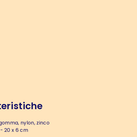
eristiche
gomma, nylon, zinco
- 20 x 6 cm