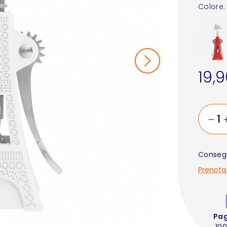
Colore:
19,
Consegn
Prenota
Pa
100