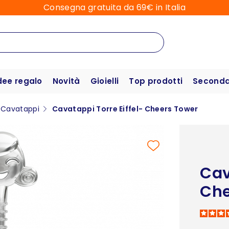
Consegna gratuita da 69€ in Italia
dee regalo
Novità
Gioielli
Top prodotti
Seconda 
Cavatappi
Cavatappi Torre Eiffel- Cheers Tower
Cav
Che