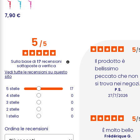
9
7,90 €
5
/
5
5
/
Il prodotto è 
Sulla base di
17
recensioni
sottoposte a verifica
bellissimo 
Vedi tutte le recensioni su questo
peccato che non 
sito
si trova nei negozi
5
stelle
17
P.S.
4
stelle
0
27/7/2026
3
stelle
0
2
stelle
0
1
stella
0
5
/
Ordina le recensioni
È molto bello
Frédérique G.