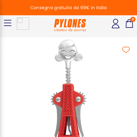
Consegna gratuita da 69€ in Italia
0