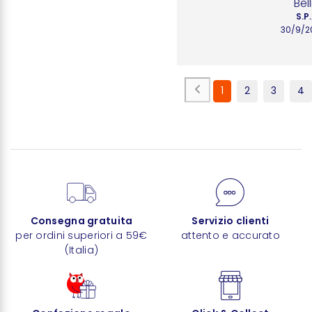
Bell
S.P.
30/9/2
1
2
3
4
Consegna gratuita
Servizio clienti
per ordini superiori a 59€
attento e accurato
(Italia)