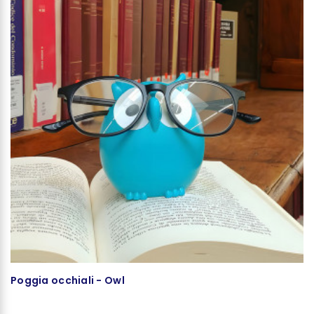
Poggia occhiali - Owl
Te
C