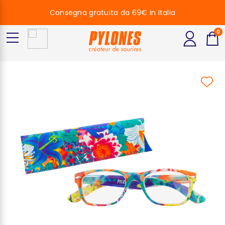
Consegna gratuita da 69€ in Italia
0