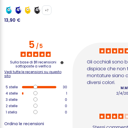
+7
13,90 €
4
5
/
5
Gli occhiali sono be
Sulla base di
31
recensioni
sottoposte a verifica
dispiace che non tu
Vedi tutte le recensioni su questo
montature siano dis
sito
diversi colori.
5
stelle
30
M.M
4
stelle
1
2/4/2
3
stelle
0
2
stelle
0
1
stella
0
Ordina le recensioni
Stessi commenti