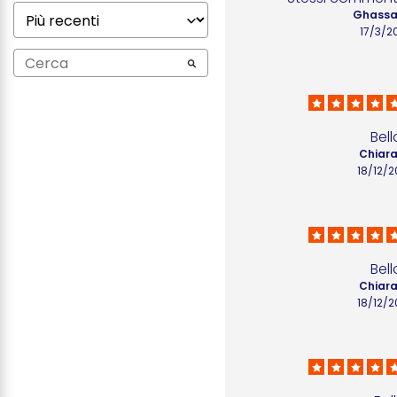
Ghassa
17/3/2
Bell
Chiara
18/12/
Bell
Chiara
18/12/