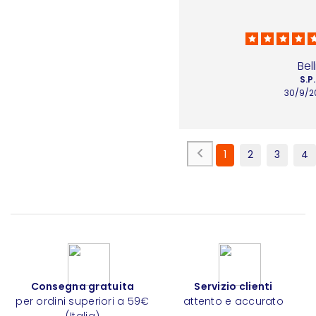
Bell
S.P.
30/9/2
1
2
3
4
Consegna gratuita
Servizio clienti
per ordini superiori a 59€
attento e accurato
(Italia)