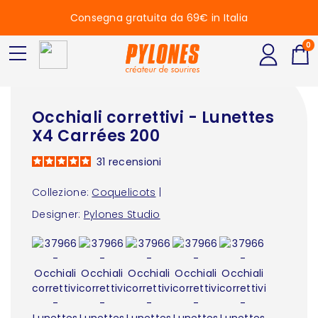
Consegna gratuita da 69€ in Italia
0
Occhiali correttivi - Lunettes
X4 Carrées 200
31
recensioni
Collezione:
Coquelicots
|
Designer:
Pylones Studio