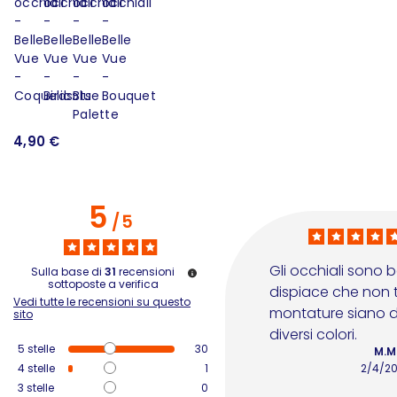
1
4,90 €
5
/
5
Gli occhiali sono be
Sulla base di
31
recensioni
sottoposte a verifica
dispiace che non tu
Vedi tutte le recensioni su questo
montature siano dis
sito
diversi colori.
5
stelle
30
M.M
4
stelle
1
2/4/2
3
stelle
0