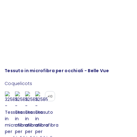
Tessuto in microfibra per occhiali - Belle Vue
P
Coquelicots
+10