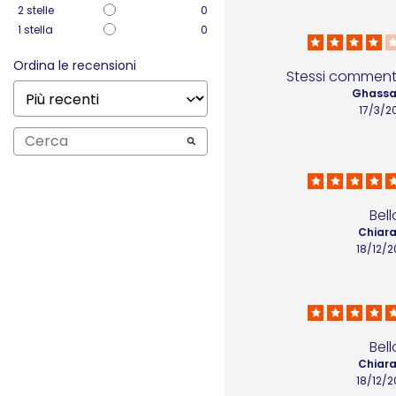
2
stelle
0
1
stella
0
Ordina le recensioni
Stessi commenti
Ghassa
17/3/2
Bell
Chiara
18/12/
Bell
Chiara
18/12/