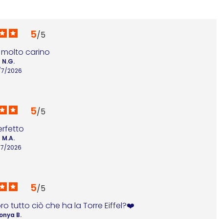
5
/
5
 molto carino
N.G.
/7/2026
5
/
5
erfetto
M.A.
/7/2026
5
/
5
ro tutto ciò che ha la Torre Eiffel?❤️
onya B.