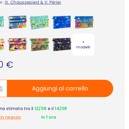
r:
G. Chaussepied & V. Périer
+
modelli
90 €
Aggiungi al carrello
a stimata tra il
12/08
e il
14/08
 in negozio
In 1 ora