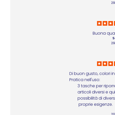
29
Buona qual
S
29
Di buon gusto, colori in
Pratica nell'uso: 

        3 tasche per riporre piccoli 

        articoli diversi e quindi 

        possibilità di diversificazione, a seconda delle 

         proprie esigenze.
20