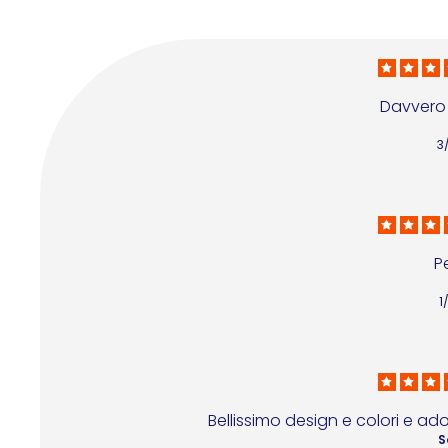
Davvero
3
P
1
Bellissimo design e colori e ado
S