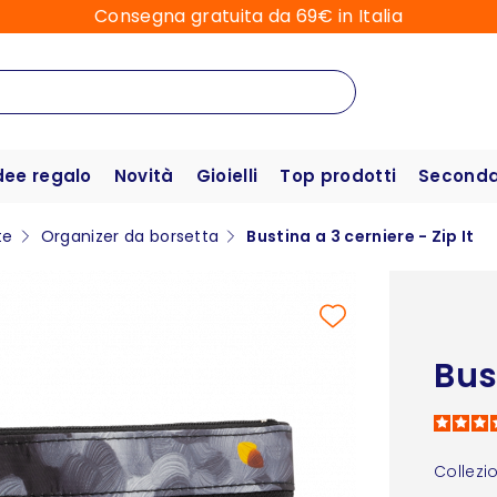
Consegna gratuita da 69€ in Italia
dee regalo
Novità
Gioielli
Top prodotti
Seconda 
te
Organizer da borsetta
Bustina a 3 cerniere - Zip It
Bus
Collezi