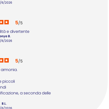
/6/2026
5
/
5
ità e divertente
onya B.
/6/2026
5
/
5
 armonia. 

B.L.
/6/2026