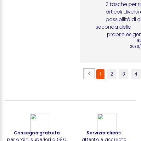
        3 tasche per riporre piccoli 

        articoli diversi e quindi 

        possibilità di diversificazione, a 
seconda delle 

         proprie esig
B.
20/6
1
2
3
4
Consegna gratuita
Servizio clienti
per ordini superiori a 59€
attento e accurato