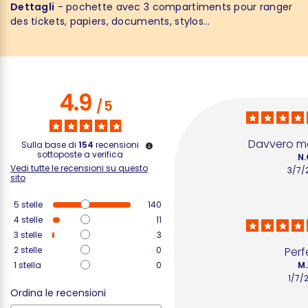
Dettagli
- pochette avec 3 compartiments pour ranger
des tickets, papiers, documents, stylos...
4.9
/
5
Davvero mo
Sulla base di
154
recensioni
sottoposte a verifica
N.
Vedi tutte le recensioni su questo
3/7/
sito
5
stelle
140
4
stelle
11
3
stelle
3
2
stelle
0
Perf
1
stella
0
M.
1/7/
Ordina le recensioni