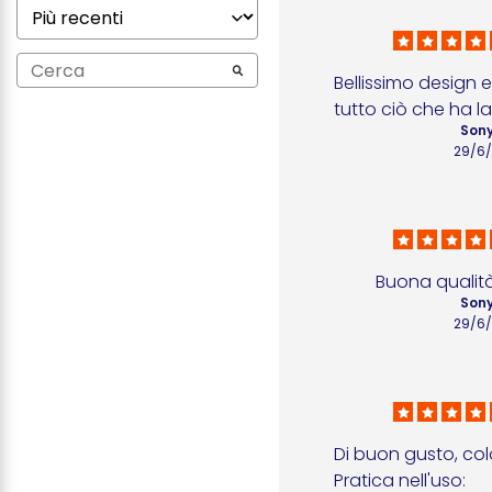
Bellissimo design e
tutto ciò che ha la
Sony
29/6
Buona qualità
Sony
29/6
Di buon gusto, colo
Pratica nell'uso: 
