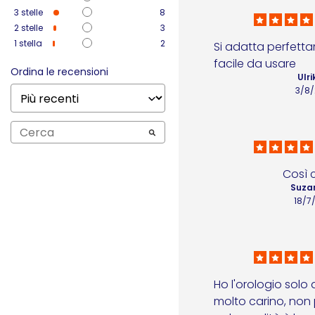
3
stelle
8
2
stelle
3
1
stella
2
Si adatta perfetta
facile da usare
Ordina le recensioni
Ulri
3/8
Così 
Suza
18/7
Ho l'orologio solo d
molto carino, non 