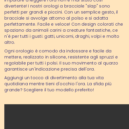
Imparare a leggere l'ora non è mai stato così
divertente! I nostri orologi a bracciale "slap" sono
perfetti per grandi e piccini. Con un semplice gesto, il
bracciale si avvolge attorno al polso e si adatta
perfettamente. Facile e veloce! Con design colorati che
spaziano da animali carini a creature fantastiche, ce
n'è per tutti i gusti: gatti, unicorni, draghi, volpi e molto
altro.
Ogni orologio è comodo da indossare e facile da
mettere, realizzato in silicone, resistente agli spruzzi e
regolabile per tutti i polsi. Il suo movimento al quarzo
garantisce un'indicazione precisa dell'ora.
Aggiungi un tocco di divertimento alla tua vita
quotidiana mentre tieni d'occhio l'ora. La sfida più
grande? Scegliere il tuo modello preferito!