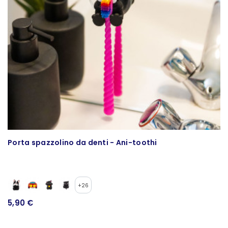
Porta spazzolino da denti - Ani-toothi
P
+26
5,90 €