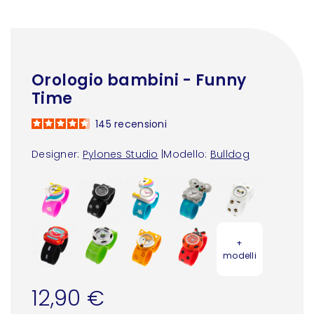
Orologio bambini - Funny
Time
145
recensioni
Designer:
Pylones Studio
|
Modello:
Bulldog
+
modelli
12,90 €