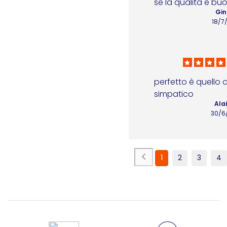
se la qualità è bu
Gin
18/7
perfetto è quello 
simpatico
Ala
30/6
1
2
3
4