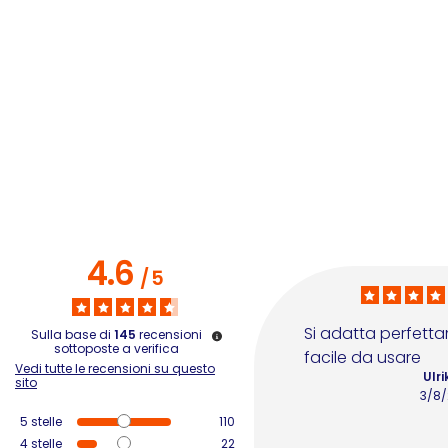
3
4.6
/
5
Si adatta perfetta
Sulla base di
145
recensioni
sottoposte a verifica
facile da usare
Vedi tutte le recensioni su questo
Ulri
sito
3/8
5
stelle
110
4
stelle
22