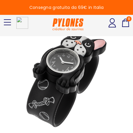
Consegna gratuita da 69€ in Italia
0