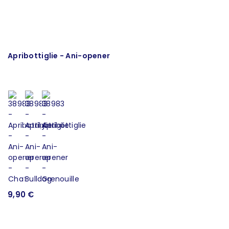
Apribottiglie - Ani-opener
P
9,90 €
1