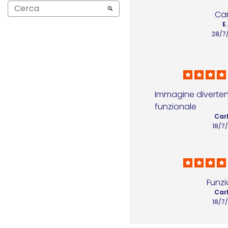
Car
E.
28/7
Immagine diverten
funzionale
Carl
18/7
Funzi
Carl
18/7