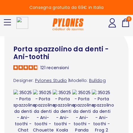
Consegna gratuita da 69€ in Italia
0
Porta spazzolino da denti -
Ani-toothi
121
recensioni
Designer:
Pylones Studio
|
Modello:
Bulldog