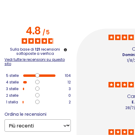
4.8
/
5
O
Sulla base di
121
recensioni
sottoposte a verifica
Domini
Vedi tutte le recensioni su questo
1/8/
sito
5
stelle
104
4
stelle
12
3
stelle
3
2
stelle
0
Car
1
stella
2
E.
28/7
Ordina le recensioni