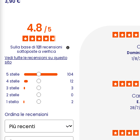
3,90 €
4.8
/
5
O
Sulla base di
121
recensioni
sottoposte a verifica
Domini
Vedi tutte le recensioni su questo
1/8/
sito
5
stelle
104
4
stelle
12
3
stelle
3
2
stelle
0
Car
1
stella
2
E.
28/7
Ordina le recensioni