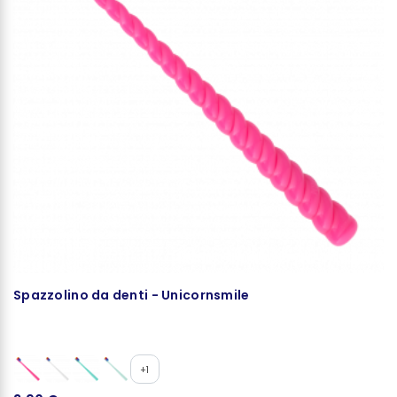
Spazzolino da denti - Unicornsmile
S
U
8
+1