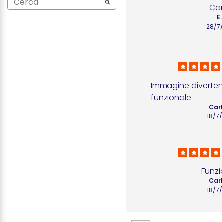
Car
E.
28/7
Immagine diverten
funzionale
Carl
18/7
Funzi
Carl
18/7