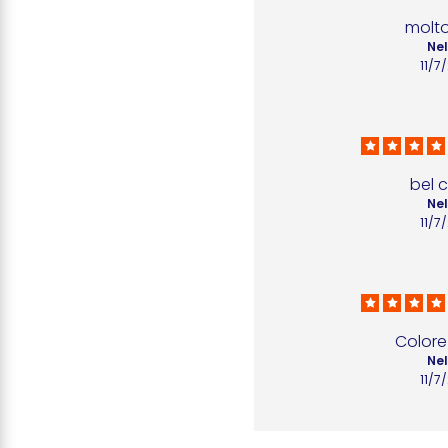
molto
Nel
11/7
bel 
Nel
11/7
Colore
Nel
11/7