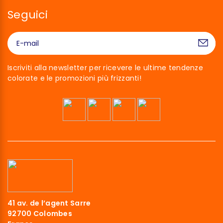
Seguici
Iscriviti alla newsletter per ricevere le ultime tendenze
colorate e le promozioni più frizzanti!
 siamo noi…
ookies!
41 av. de l’agent Sarre
 aspettato di essere sicuri che questo sito ti interessi
92700 Colombes
di bussare, ma abbiamo bisogno di sapere se possiamo