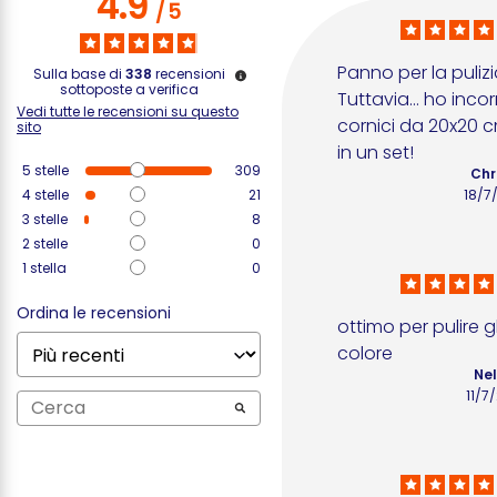
4.9
/
5
Panno per la pulizi
Sulla base di
338
recensioni
sottoposte a verifica
Tuttavia… ho incorni
Vedi tutte le recensioni su questo
cornici da 20x20 c
sito
in un set!
5
stelle
309
Chr
4
stelle
21
18/7
3
stelle
8
2
stelle
0
1
stella
0
Ordina le recensioni
ottimo per pulire gli
colore
Nel
11/7