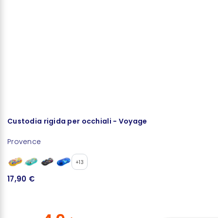
Custodia rigida per occhiali - Voyage
Te
Provence
N
+13
17,90 €
4