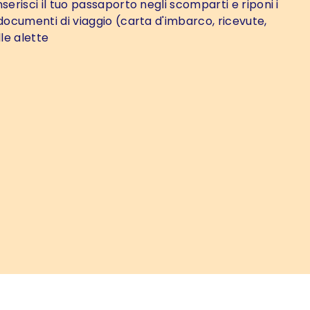
nserisci il tuo passaporto negli scomparti e riponi i
 documenti di viaggio (carta d'imbarco, ricevute,
lle alette