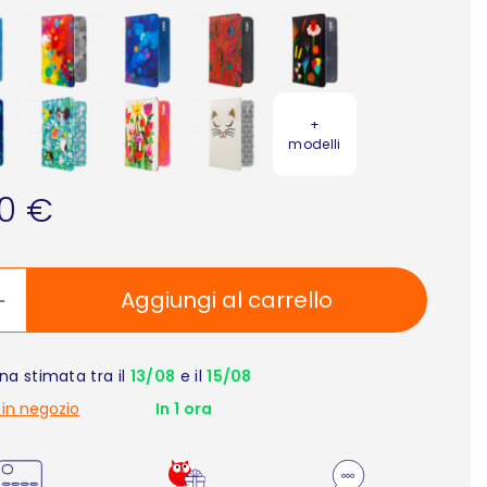
+
modelli
90 €
Aggiungi al carrello
a stimata tra il
13/08
e il
15/08
 in negozio
In 1 ora