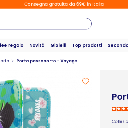
Consegna gratuita da 69€ in Italia
dee regalo
Novità
Gioielli
Top prodotti
Seconda 
porto
Porta passaporto - Voyage
Por
Collezi