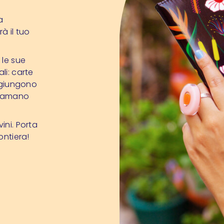
a
à il tuo
 le sue
li: carte
aggiungono
he amano
ini. Porta
ontiera!