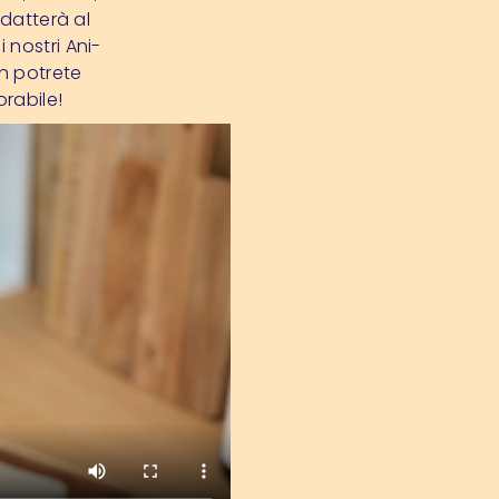
adatterà al
 nostri Ani-
n potrete
orabile!