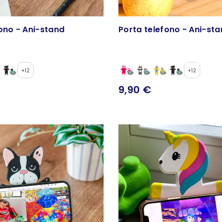
ono - Ani-stand
Porta telefono - Ani-st
+12
+12
9,90 €