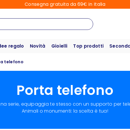
Consegna gratuita da 69€ in Italia
dee regalo
Novità
Gioielli
Top prodotti
Seconda 
a telefono
Porta telefono
a serie, equipaggia te stesso con un supporto per telef
Animali o monumenti: la scelta è tua!