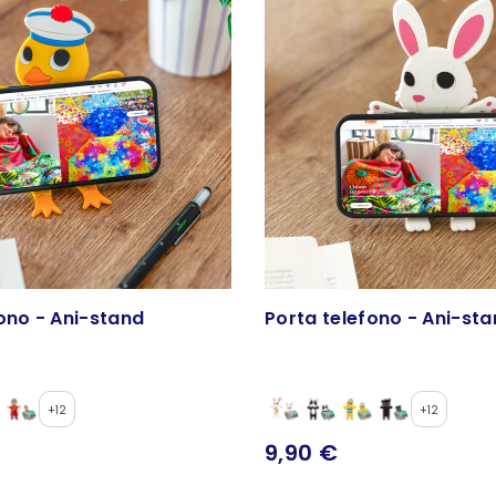
ono - Ani-stand
Porta telefono - Ani-st
+12
+12
9,90 €