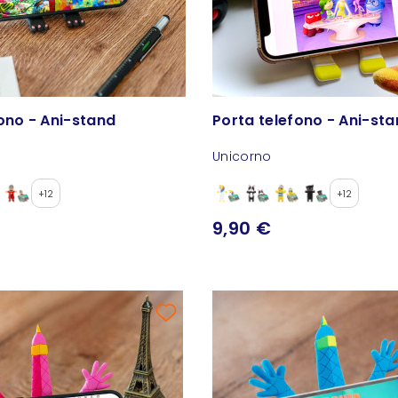
ono - Ani-stand
Porta telefono - Ani-st
Unicorno
+12
+12
9,90 €