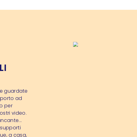
O
LI
tre guardate
upporto ad
to per
stri video.
ncante...
supporti
que, a casa,