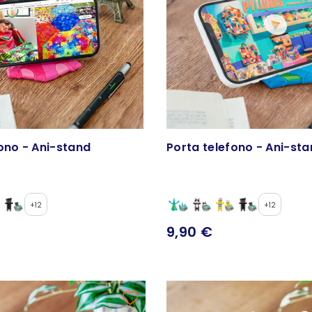
ono - Ani-stand
Porta telefono - Ani-st
+12
+12
9,90 €