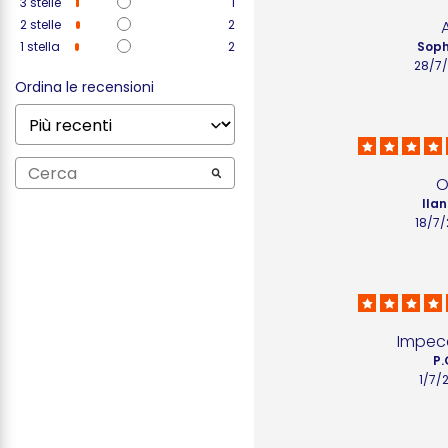
3
stelle
1
2
stelle
2
1
stella
2
Soph
28/7
Ordina le recensioni
O
Ilan
18/7
Impec
P.
1/7/