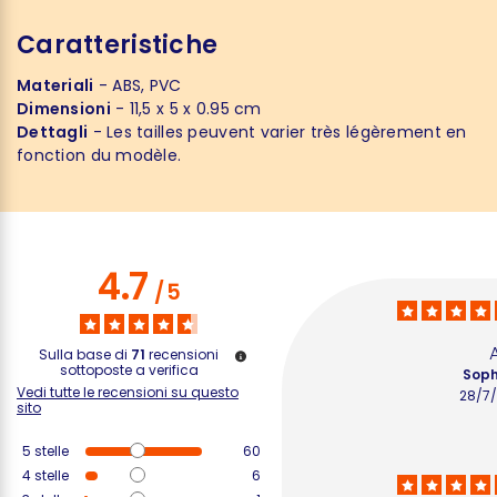
Caratteristiche
Materiali
- ABS, PVC
Dimensioni
- 11,5 x 5 x 0.95 cm
Dettagli
- Les tailles peuvent varier très légèrement en
fonction du modèle.
4.7
/
5
Sulla base di
71
recensioni
sottoposte a verifica
Soph
Vedi tutte le recensioni su questo
28/7
sito
5
stelle
60
4
stelle
6