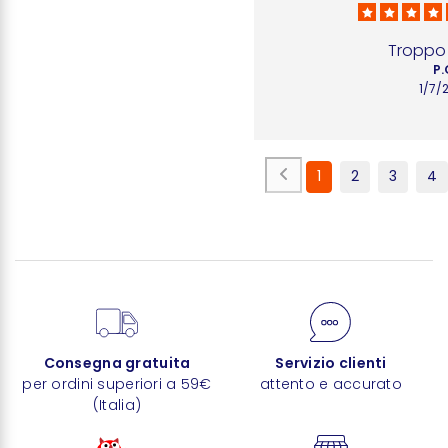
Troppo 
P.
1/7/
1
2
3
4
Consegna gratuita
Servizio clienti
per ordini superiori a 59€
attento e accurato
(Italia)