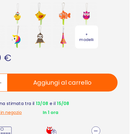
+
modelli
0 €
Aggiungi al carrello
a stimata tra il
13/08
e il
15/08
 in negozio
In 1 ora