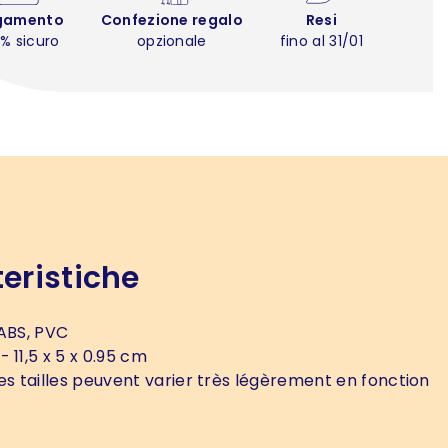
gamento
Confezione regalo
Resi
% sicuro
opzionale
fino al 31/01
eristiche
ABS, PVC
- 11,5 x 5 x 0.95 cm
es tailles peuvent varier très légèrement en fonction