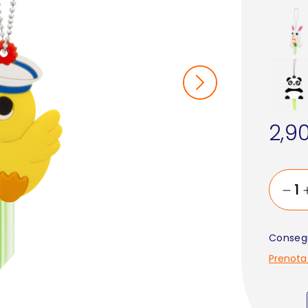
2,9
Consegn
Prenota