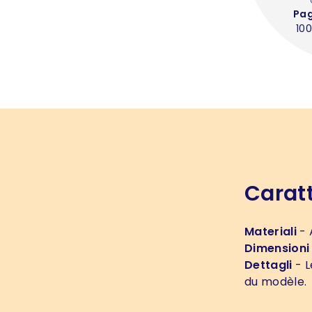
Pa
100
Caratt
Materiali
- 
Dimensioni
Dettagli
- L
du modèle.