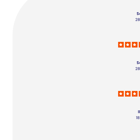
S
28
S
28
I
1