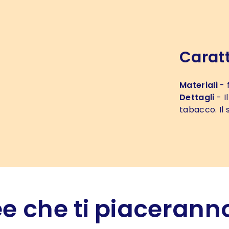
Caratt
Materiali
- 
Dettagli
- I
tabacco. Il 
e che ti piaceranno