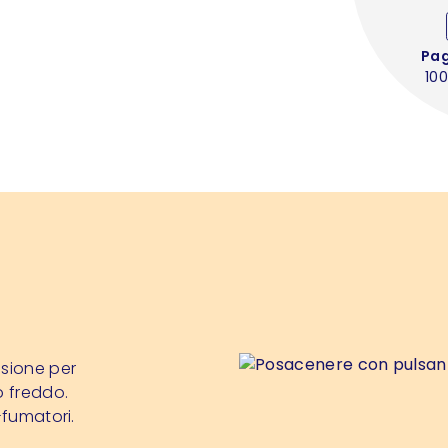
Pa
100
ssione per
o freddo.
-fumatori.