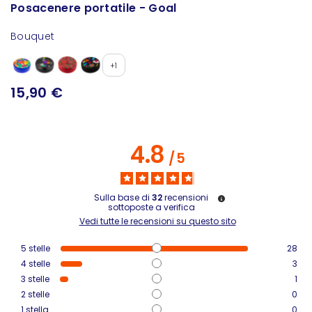
Posacenere portatile - Goal
Bouquet
+1
15,90 €
4.8
/
5
Sulla base di
32
recensioni
sottoposte a verifica
Vedi tutte le recensioni su questo sito
5
stelle
28
4
stelle
3
3
stelle
1
2
stelle
0
1
stella
0