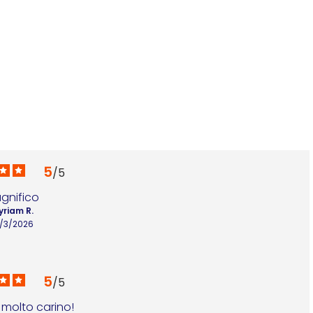
5
/
5
gnifico
yriam R.
6/3/2026
5
/
5
 molto carino!