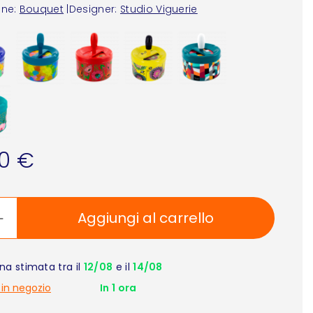
one:
Bouquet
|
Designer:
Studio Viguerie
90 €
Aggiungi al carrello
a stimata tra il
12/08
e il
14/08
 in negozio
In 1 ora