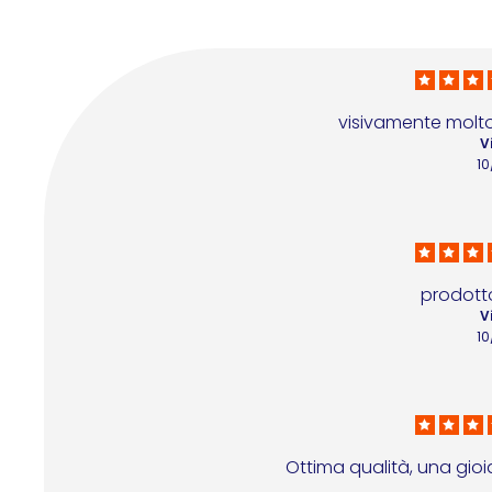
visivamente molto
V
1
prodott
V
1
Ottima qualità, una gioia