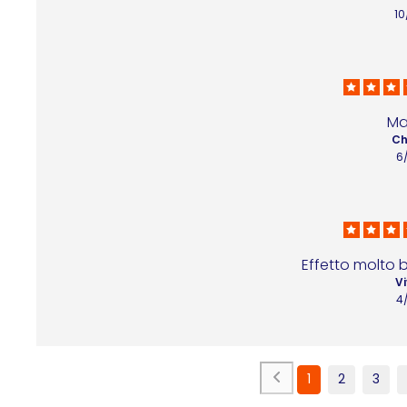
1
Ma
Ch
6
Effetto molto be
Vi
4
1
2
3