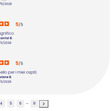
0/5/2026
5
/
5
gnifico
antal B.
/5/2026
5
/
5
llo per i miei ospiti.
viane B.
/5/2026
4
5
6
9