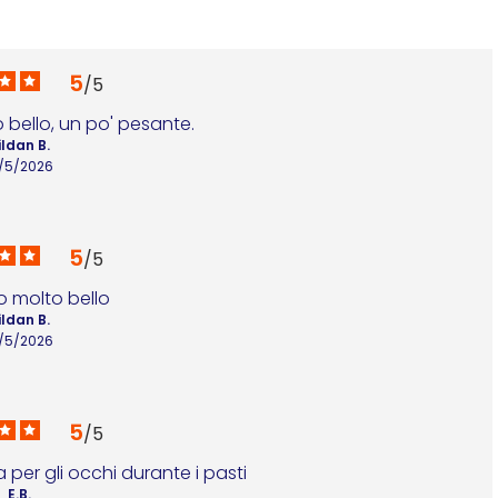
5
/
5
 bello, un po' pesante.
ildan B.
0/5/2026
5
/
5
o molto bello
ildan B.
0/5/2026
5
/
5
 per gli occhi durante i pasti
E.B.