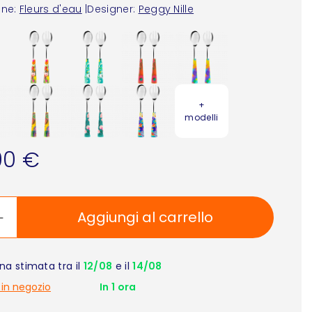
one:
Fleurs d'eau
|
Designer:
Peggy Nille
+
modelli
90 €
Aggiungi al carrello
a stimata tra il
12/08
e il
14/08
 in negozio
In 1 ora