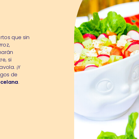
rtos que sin
roz,
inarán
e, si
avola. ¡Y
egos de
rcelana
.