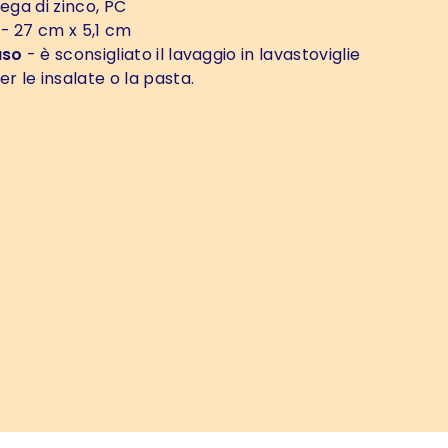
lega di zinco, PC
- 27 cm x 5,1 cm
uso
- è sconsigliato il lavaggio in lavastoviglie
er le insalate o la pasta.