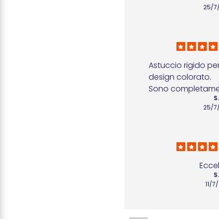
25/7
Astuccio rigido per
design colorato.

Sono completamen
S
25/7
Ecce
S
11/7