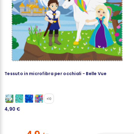
Tessuto in microfibra per occhiali - Belle Vue
P
+10
4,90 €
1