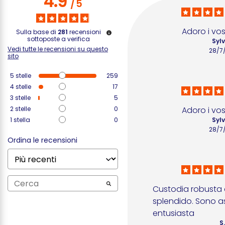
4.9
/
5
Adoro i vos
Sulla base di
281
recensioni
sottoposte a verifica
Sylv
Vedi tutte le recensioni su questo
28/7
sito
5
stelle
259
4
stelle
17
3
stelle
5
2
stelle
0
Adoro i vos
1
stella
0
Sylv
28/7
Ordina le recensioni
Custodia robusta 
splendido. Sono a
entusiasta
S