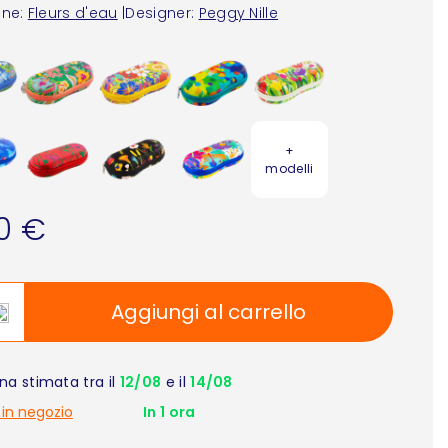
one:
Fleurs d'eau
|
Designer:
Peggy Nille
+
modelli
90 €
Aggiungi al carrello
a stimata tra il
12/08
e il
14/08
 in negozio
In 1 ora