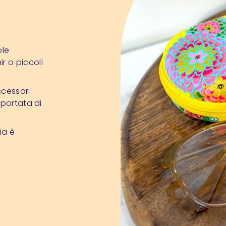
ole
r o piccoli
cessori:
 portata di
ia è