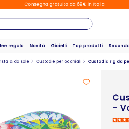
Consegna gratuita da 69€ in Italia
dee regalo
Novità
Gioielli
Top prodotti
Seconda 
vista & da sole
Custodie per occhiali
Custodia rigida pe
Cus
- V