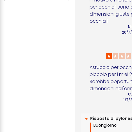
per occhiali sono ca
dimensioni giuste p
occhiali
N.
20/7
Astuccio per occhi
piccolo per i miei 2
Sarebbe opportuno
dimensioni nell'a
C.
1/7/
Risposta di
pylone
Buongiorno,
