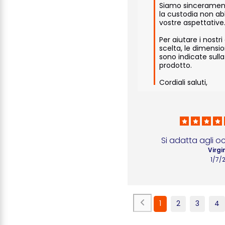
Siamo sincerament
la custodia non abb
vostre aspettative.
Per aiutare i nostri 
scelta, le dimensio
sono indicate sull
prodotto.

Cordiali saluti,
Si adatta agli oc
Virgi
1/7/
1
2
3
4