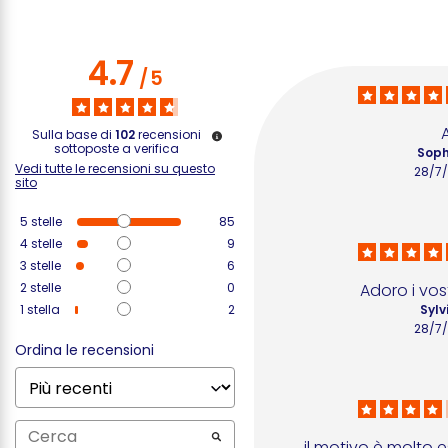
4.7
/
5
Sulla base di
102
recensioni
sottoposte a verifica
Soph
Vedi tutte le recensioni su questo
28/7
sito
5
stelle
85
4
stelle
9
3
stelle
6
2
stelle
0
Adoro i vost
1
stella
2
Sylv
28/7
Ordina le recensioni
il motivo è molto es