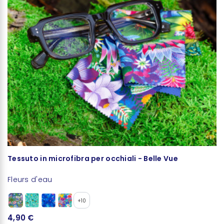
Tessuto in microfibra per occhiali - Belle Vue
C
Fleurs d'eau
Fl
+10
4,90 €
1