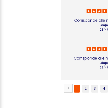
Corrisponde alle 
Léopo
28/4
Corrisponde alle n
Léopo
28/4
1
2
3
4