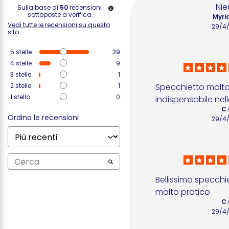
Nie
Sulla base di
50
recensioni
sottoposte a verifica
Myri
Vedi tutte le recensioni su questo
29/4
sito
5
stelle
39
4
stelle
9
3
stelle
1
2
stelle
1
Specchietto molto 
1
stella
0
indispensabile nel
C.
Ordina le recensioni
29/4
Bellissimo specchie
molto pratico
C.
29/4