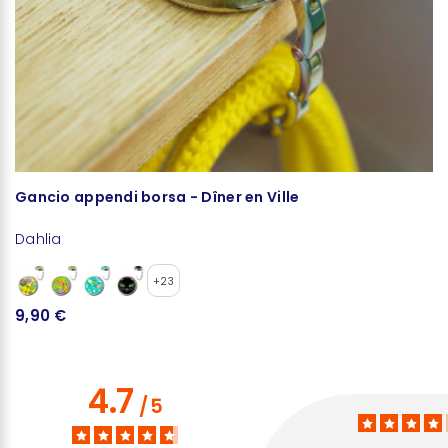
Gancio appendi borsa - Dîner en Ville
S
Dahlia
D
+23
9,90 €
1
4.7
/
5