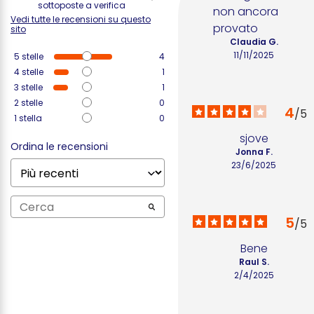
sottoposte a verifica
non ancora 
Vedi tutte le recensioni su questo
provato
sito
Claudia G.
11/11/2025
5
stelle
4
4
stelle
1
3
stelle
1
2
stelle
0
4
/
5
1
stella
0
sjove
Ordina le recensioni
Jonna F.
23/6/2025
5
/
5
Bene
Raul S.
2/4/2025