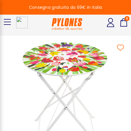
Consegna gratuita da 69€ in Italia
0