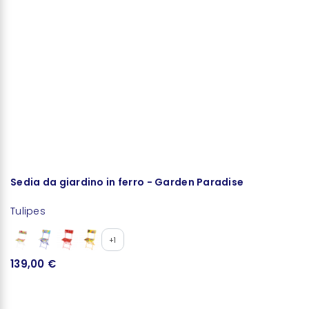
Sedia da giardino in ferro - Garden Paradise
P
Tulipes
+1
139,00 €
2