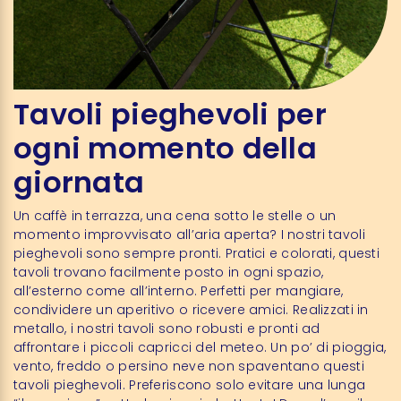
Tavoli pieghevoli per
ogni momento della
giornata
Un caffè in terrazza, una cena sotto le stelle o un
momento improvvisato all’aria aperta? I nostri tavoli
pieghevoli sono sempre pronti. Pratici e colorati, questi
tavoli trovano facilmente posto in ogni spazio,
all’esterno come all’interno. Perfetti per mangiare,
condividere un aperitivo o ricevere amici. Realizzati in
metallo, i nostri tavoli sono robusti e pronti ad
affrontare i piccoli capricci del meteo. Un po’ di pioggia,
vento, freddo o persino neve non spaventano questi
tavoli pieghevoli. Preferiscono solo evitare una lunga