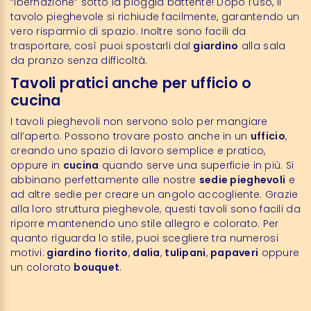
“ibernazione” sotto la pioggia battente! Dopo l’uso, il
tavolo pieghevole si richiude facilmente, garantendo un
vero risparmio di spazio. Inoltre sono facili da
trasportare, così puoi spostarli dal
giardino
alla sala
da pranzo senza difficoltà.
Tavoli pratici anche per ufficio o
cucina
I tavoli pieghevoli non servono solo per mangiare
all’aperto. Possono trovare posto anche in un
ufficio
,
creando uno spazio di lavoro semplice e pratico,
oppure in
cucina
quando serve una superficie in più. Si
abbinano perfettamente alle nostre
sedie pieghevoli
e
ad altre sedie per creare un angolo accogliente. Grazie
alla loro struttura pieghevole, questi tavoli sono facili da
riporre mantenendo uno stile allegro e colorato. Per
quanto riguarda lo stile, puoi scegliere tra numerosi
motivi:
giardino fiorito
,
dalia
,
tulipani
,
papaveri
oppure
un colorato
bouquet
.