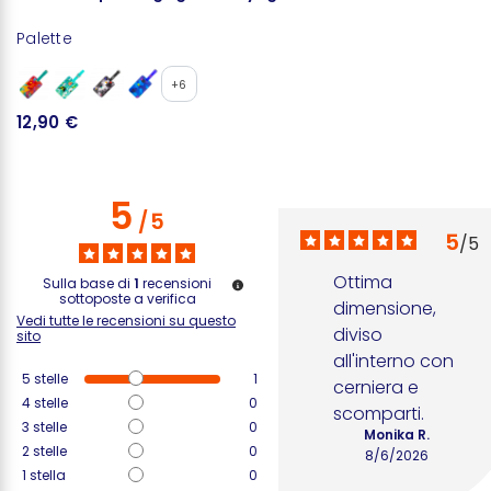
Palette
Ja
+6
12,90 €
1
5
/
5
5
/
5
Ottima 
Sulla base di
1
recensioni
sottoposte a verifica
dimensione, 
Vedi tutte le recensioni su questo
diviso 
sito
all'interno con 
5
stelle
1
cerniera e 
4
stelle
0
scomparti.
3
stelle
0
Monika R.
2
stelle
0
8/6/2026
1
stella
0