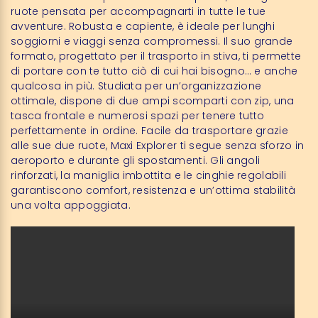
ruote pensata per accompagnarti in tutte le tue
avventure. Robusta e capiente, è ideale per lunghi
soggiorni e viaggi senza compromessi. Il suo grande
formato, progettato per il trasporto in stiva, ti permette
di portare con te tutto ciò di cui hai bisogno… e anche
qualcosa in più. Studiata per un’organizzazione
ottimale, dispone di due ampi scomparti con zip, una
tasca frontale e numerosi spazi per tenere tutto
perfettamente in ordine. Facile da trasportare grazie
alle sue due ruote, Maxi Explorer ti segue senza sforzo in
aeroporto e durante gli spostamenti. Gli angoli
rinforzati, la maniglia imbottita e le cinghie regolabili
garantiscono comfort, resistenza e un’ottima stabilità
una volta appoggiata.