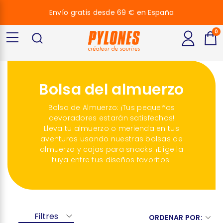
Envío gratis desde 69 € en España
0
Bolsa del almuerzo
Bolsa de Almuerzo: ¡Tus pequeños
devoradores estarán satisfechos!
Lleva tu almuerzo o merienda en tus
aventuras usando nuestras bolsas de
almuerzo y cajas para snacks. ¡Elige la
tuya entre tus diseños favoritos!
Filtres
ORDENAR POR: