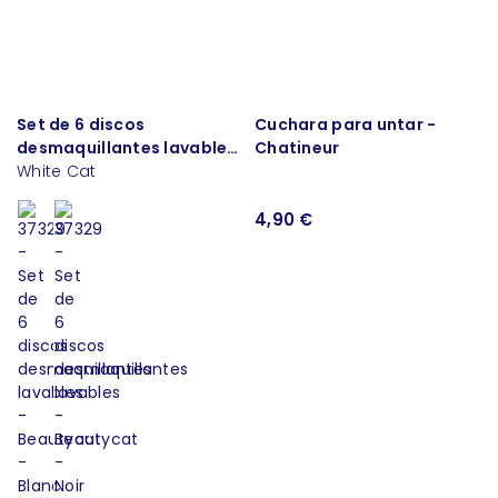
Set de 6 discos
Cuchara para untar -
desmaquillantes lavables
Chatineur
- Beautycat
White Cat
4,90 €