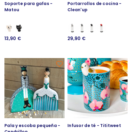
Soporte para gafas -
Portarrollos de cocina -
Matou
Clean'up
13,90 €
29,90 €
Pala y escoba pequeña -
Infusor de té - Tititweet
Cendrillon