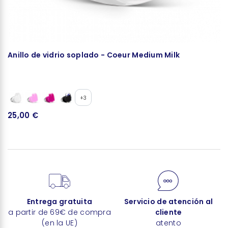
Anillo de vidrio soplado - Coeur Medium Milk
C
+3
25,00 €
3
Entrega gratuita
Servicio de atención al
a partir de 69€ de compra
cliente
(en la UE)
atento