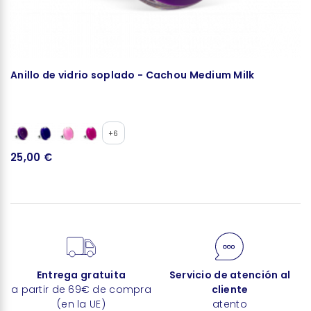
Anillo de vidrio soplado - Cachou Medium Milk
C
+6
25,00 €
3
Entrega gratuita
Servicio de atención al
a partir de 69€ de compra
cliente
(en la UE)
atento