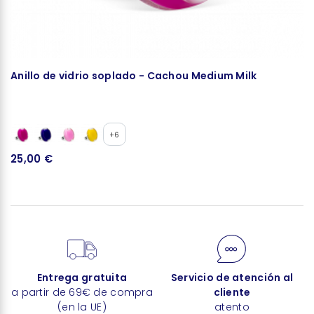
Anillo de vidrio soplado - Cachou Medium Milk
A
+6
25,00 €
2
Entrega gratuita
Servicio de atención al
a partir de 69€ de compra
cliente
(en la UE)
atento